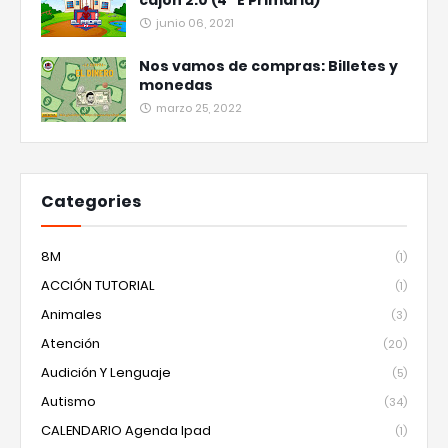
cajón 2.0 (4º E Primaria)
junio 06, 2021
Nos vamos de compras: Billetes y
monedas
marzo 25, 2022
Categories
8M
(1)
ACCIÓN TUTORIAL
(1)
Animales
(3)
Atención
(20)
Audición Y Lenguaje
(5)
Autismo
(34)
CALENDARIO Agenda Ipad
(1)