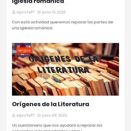
Iglesia románica
elprofePT
junio 10, 2020
Con está actividad queremos repasar las partes de
una iglesia románica.
lengua
Orígenes de la Literatura
elprofePT
junio 08, 2020
Un cuestionario que nos ayudará a repasar los