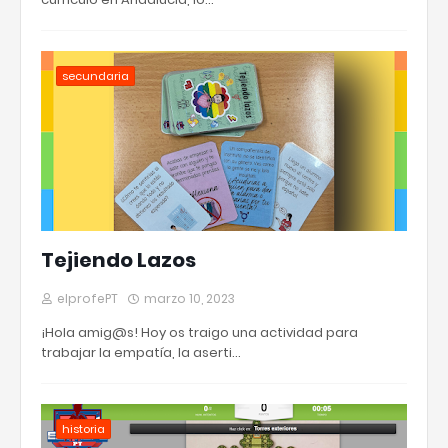
secundaria
Tejiendo Lazos
elprofePT
marzo 10, 2023
¡Hola amig@s! Hoy os traigo una actividad para
trabajar la empatía, la aserti…
historia