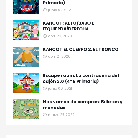
Primaria)
junio 02, 2021
KAHOOT: ALTO/BAJO E
IZQUIERDA/DERECHA
abril 20, 2020
KAHOOT EL CUERPO 2. EL TRONCO
abril 21, 2020
Escape room: La contraseña del
cajón 2.0 (4º E Primaria)
junio 06, 2021
Nos vamos de compras: Billetes y
monedas
marzo 25, 2022